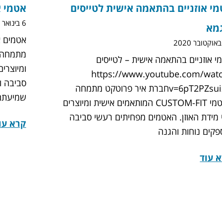
י אוזניים בהתאמה אישית לטייסים
אטמי א
6 בינואר 2019
מא
אטמים א
י אוזניים בהתאמה אישית – לטייסים
ומיוצרי
https://www.youtube.com/wat
סביבה ו
v=6pT2PZsuizwחברת איר פרוטקט מתמחה
שמיעתם
באטמי CUSTOM-FIT המותאמים אישית ומיוצרים
 מידת האוזן. האטמים מפחיתים רעשי סביבה
קרא עו
פקים נוחות והגנה
 עוד