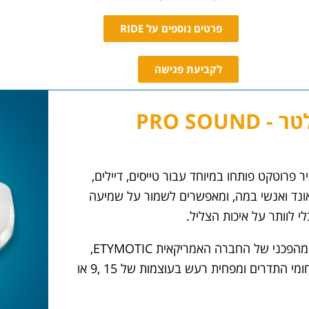
פרטים נוספים על RIDE
לקביעת פגישה
אטמים עם פילטר - PRO SOUND
 פרוטקט פותחו במיוחד עבור טייסים, דיילים,
סאונד ואנשי במה, ומאפשרים לשמור על שמיעה
י לוותר על איכות הצליל.
האטמים מצוידים בפילטר מהפכני של החברה האמריקאית ETYMOTIC,
המספק סינון אחיד בכל תחומי התדרים ומפחית רעש בעוצמות של ‎9‎, ‎15‎ או