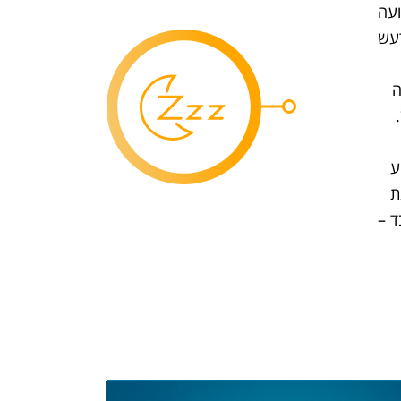
ועה
רעש
ה
ע
ת
דקות בלבד –