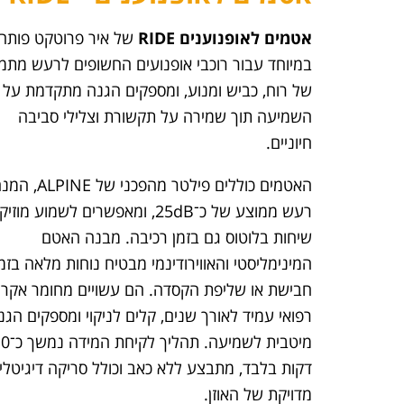
אטמים לאופנוענים RIDE
של איר פרוטקט פותחו
במיוחד עבור רוכבי אופנועים החשופים לרעש מת
של רוח, כביש ומנוע, ומספקים הגנה מתקדמת על
השמיעה תוך שמירה על תקשורת וצלילי סביבה
חיוניים.
האטמים כוללים פילטר מהפכני ש
רעש ממוצע של כ־25dB, ומאפשרים לשמוע מוז
שיחות בלוטוס גם בזמן רכיבה. מבנה האטם
המינימליסטי והאווירודינמי מבטיח נוחות מלאה בזמ
חבישת או שליפת הקסדה. הם עשויים מחומר אקריל
רפואי עמיד לאורך שנים, קלים לניקוי ומספקים הגנ
מיטבית לשמיעה. תהליך לקי
דקות בלבד, מתבצע ללא כאב וכולל סריקה דיגיטלי
מדויקת של האוזן.