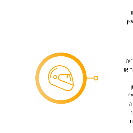
משך
ל ALPINE, המנחית
יקה או
ן
י
ה
חת המידה נמשך כ־10
ת