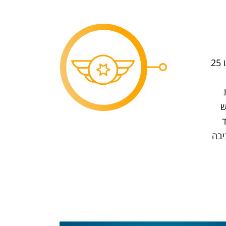
תחומי התדרים ומפחית רעש בעוצמות של ‎9‎, ‎15‎ או ‎25‎
ש
ד
יבה