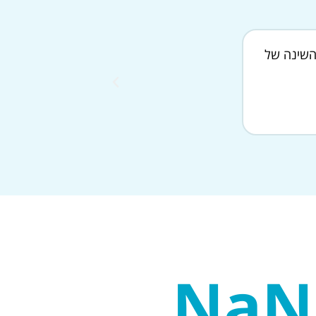
ילה היה
מסוקים פעיל במילואים, 
ג. | כפ״ס
קרא עוד
אטמים לשינה
NaN