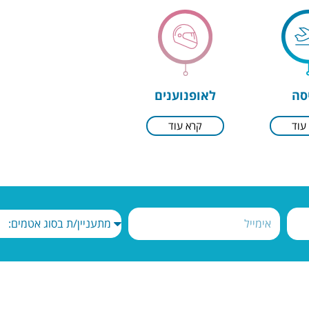
ש
לשינה
ולור סיט אמט,
לורם איפסום דולור סיט אמט,
יפיסינג אלית
קונסקטורר אדיפיסינג אלית
גמטן.
סילט אגמטן.
לאופנוענים
סה
סו
הכנסו
קרא עוד
עוד