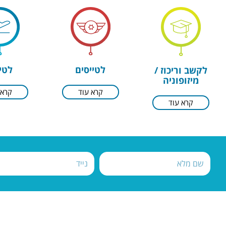
רעש
רע
לורם איפסום דולור סיט אמט,
לורם איפסום ד
קונסקטורר אדיפיסינג אלית
קונסקטורר אד
סילט אגמטן.
סילט א
לטייסים
לטי
לקשב וריכוז /
מיזופוניה
הכנסו
הכנ
קרא עוד
קרא 
קרא עוד