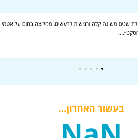
זה היקרה. בזכותך ובזכות אטמי האוזניים שקיבלתי אתמול ממך, הל
ינוקת...
בעשור האחרון…
NaN