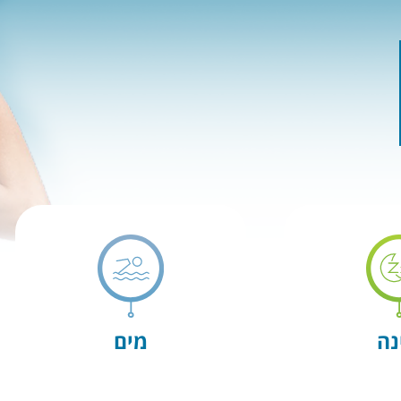
נה
מים