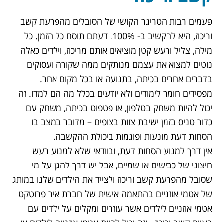
פעמים רבות הטריגר הקושי של הסובלים מ
הפרעת קשב
וריכוז
, היא להקשיב ב- 100%. דעתם תוסח כל הזמן. כל
מילה, צליל ורעש קטן מוציאים אותם מריכוז, וילדים כאלה
נוטים למצוא את עצמם מנותקים ממה שקורה ועסוקים
בדברים אחרים בכיתה, בתנועה או בכל מקום אחר.
מפסידים חומר לימודים ולא יודעים בכלל מה הם למדו. זה
יכול להיות משחק בטלפון, או פטפוט בכיתה, משחק עם
כדור טניס בזמן ישיבת צוות בצופים – מדובר במצב בו
הסחות דעת מונעות ופוגמות ביכולת ההקשבה.
אין דרך למנוע הסחות דעת, ובוודאי שלא למנוע רעש
חיצוני של כבישים או שמיים, אבל יש דרך להגן על מי
שסובל מ
הפרעת קשב וריכוז
ולצייד את הילדים שלנו במותג
של
אטמי אוזניים בהתאמה אישית
של חברת איר פרוטקט
אטמי אוזניים לילדים
אשר עוזרים ומקלים על ילדים עם